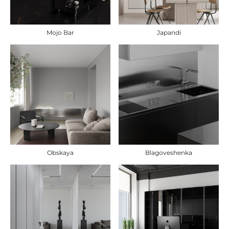
Mojo Bar
Japandi
Obskaya
Blagoveshenka